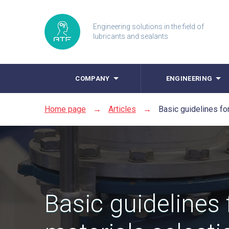
Engineering solutions in the field of
lubricants and sealants
COMPANY
ENGINEERING
Home page
→
Articles
→
Basic guidelines for
Basic guidelines 