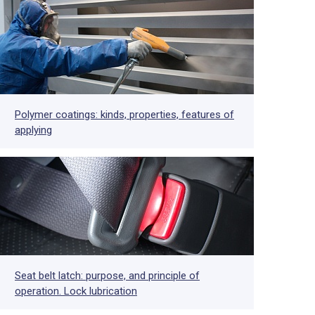
Polymer coatings: kinds, properties, features of
applying
Seat belt latch: purpose, and principle of
operation. Lock lubrication