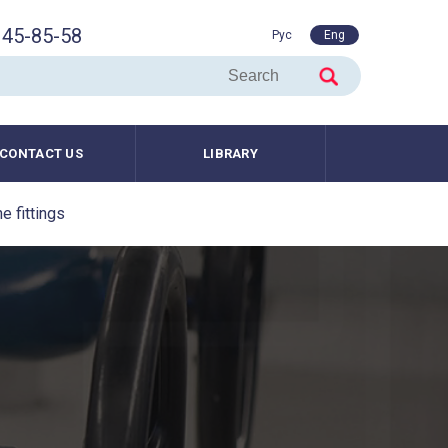
45-85-58
Рус
Eng
CONTACT US
LIBRARY
e fittings