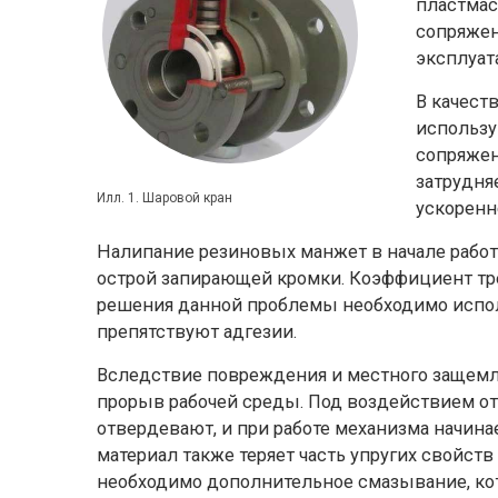
пластмас
сопряжен
эксплуат
В качест
использу
сопряжен
затрудня
Илл. 1. Шаровой кран
ускоренн
Налипание резиновых манжет в начале рабо
острой запирающей кромки. Коэффициент трен
решения данной проблемы необходимо испол
препятствуют адгезии.
Вследствие повреждения и местного защемле
прорыв рабочей среды. Под воздействием о
отвердевают, и при работе механизма начина
материал также теряет часть упругих свойств
необходимо дополнительное смазывание, кот