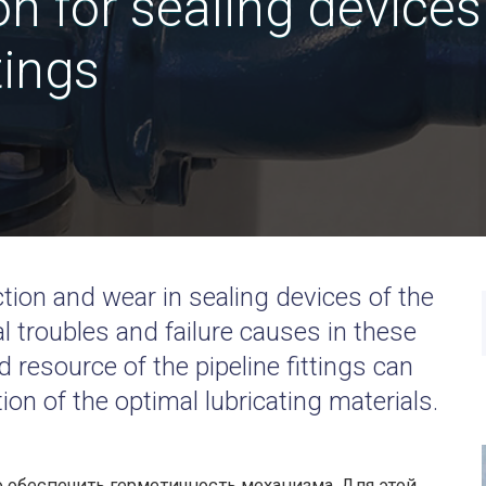
on for sealing devices
tings
ction and wear in sealing devices of the
cal troubles and failure causes in these
d resource of the pipeline fittings can
ion of the optimal lubricating materials.
 обеспечить герметичность механизма. Для этой